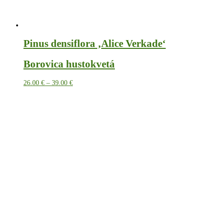
Pinus densiflora ‚Alice Verkade‘
Borovica hustokvetá
Price
26.00
€
–
39.00
€
range:
26.00 €
through
39.00 €