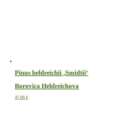
Pinus heldreichii ‚Smidtii‘
Borovica Heldreichova
47.00
€