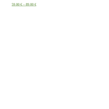
Price
59.00
€
–
89.00
€
range:
59.00 €
through
89.00 €