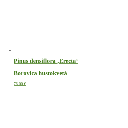
Pinus densiflora ‚Erecta‘
Borovica hustokvetá
76.00
€