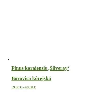
Pinus koraiensis ‚Silveray‘
Borovica kórejská
Price
59.00
€
–
69.00
€
range:
59.00 €
through
69.00 €