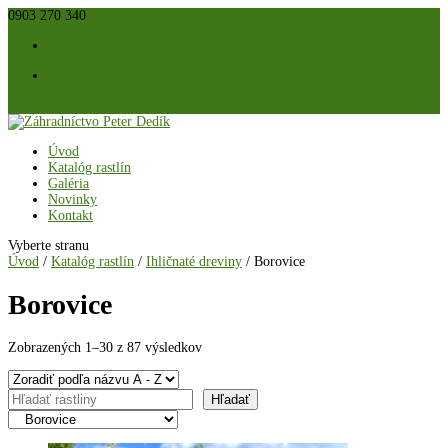
0903 270 340
info@peterdedik.sk
Facebook
Facebook
Položky 0
Úvod
Katalóg rastlín
Galéria
Novinky
Kontakt
Vyberte stranu
Úvod
/
Katalóg rastlín
/
Ihličnaté dreviny
/ Borovice
Borovice
Zobrazených 1–30 z 87 výsledkov
Hľadať
Hľadať