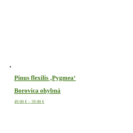
Pinus flexilis ‚Pygmea‘
Borovica ohybná
Price
49.00
€
–
59.00
€
range:
49.00 €
through
59.00 €