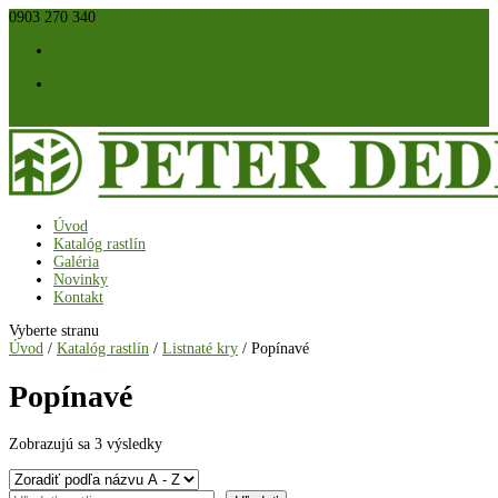
0903 270 340
info@peterdedik.sk
Facebook
Facebook
Položky 0
Úvod
Katalóg rastlín
Galéria
Novinky
Kontakt
Vyberte stranu
Úvod
/
Katalóg rastlín
/
Listnaté kry
/ Popínavé
Popínavé
Zobrazujú sa 3 výsledky
Hľadať