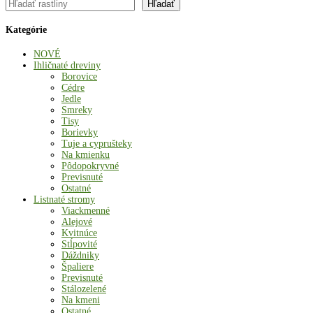
Hľadať
Hľadať
Kategórie
NOVÉ
Ihličnaté dreviny
Borovice
Cédre
Jedle
Smreky
Tisy
Borievky
Tuje a cyprušteky
Na kmienku
Pôdopokryvné
Previsnuté
Ostatné
Listnaté stromy
Viackmenné
Alejové
Kvitnúce
Stĺpovité
Dáždniky
Špaliere
Previsnuté
Stálozelené
Na kmeni
Ostatné