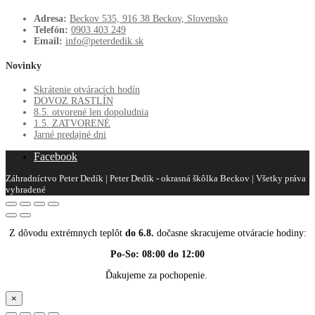
Adresa:
Beckov 535, 916 38 Beckov, Slovensko
Telefón:
0903 403 249
Email:
info@peterdedik.sk
Novinky
Skrátenie otváracích hodín
DOVOZ RASTLÍN
8.5. otvorené len dopoludnia
1.5. ZATVORENÉ
Jarné predajné dni
Facebook
Záhradníctvo Peter Dedík | Peter Dedík - okrasná škôlka Beckov | Všetky práva
vyhradené
Z dôvodu extrémnych teplôt
do 6.8.
dočasne skracujeme otváracie hodiny:
Po-So: 08:00 do 12:00
Ďakujeme za pochopenie.
×