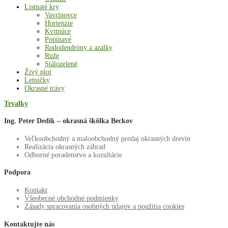
Listnaté kry
Vavrínovce
Hortenzie
Kvitnúce
Popínavé
Rododendróny a azalky
Ruže
Stálozelené
Živý plot
Letničky
Okrasné trávy
Trvalky
Ing. Peter Dedík – okrasná škôlka Beckov
Veľkoobchodný a maloobchodný predaj okrasných drevín
Realizácia okrasných záhrad
Odborné poradenstvo a kozultácie
Podpora
Kontakt
Všeobecné obchodné podmienky
Zásady spracovania osobných údajov a použitia cookies
Kontaktujte nás