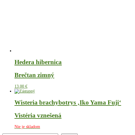
Hedera hibernica
Brečtan zimný
13.00
€
Wisteria brachybotrys ‚Iko Yama Fuji‘
Vistéria vznešená
Nie je skladom