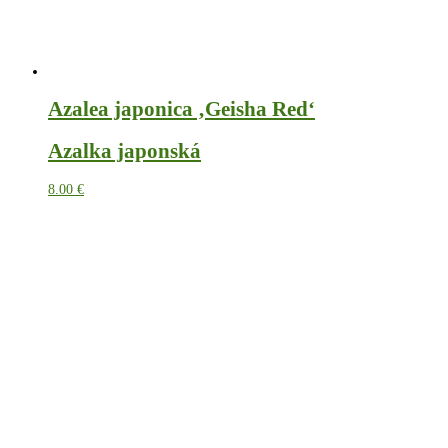
Azalea japonica ‚Geisha Red‘
Azalka japonská
8.00
€