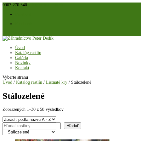
0903 270 340
info@peterdedik.sk
Facebook
Facebook
Položky 0
Úvod
Katalóg rastlín
Galéria
Novinky
Kontakt
Vyberte stranu
Úvod
/
Katalóg rastlín
/
Listnaté kry
/ Stálozelené
Stálozelené
Zobrazených 1–30 z 58 výsledkov
Hľadať
Hľadať