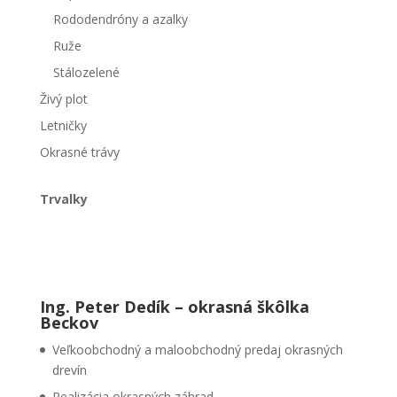
Rododendróny a azalky
Ruže
Stálozelené
Živý plot
Letničky
Okrasné trávy
Trvalky
Ing. Peter Dedík – okrasná škôlka
Beckov
Veľkoobchodný a maloobchodný predaj okrasných
drevín
Realizácia okrasných záhrad