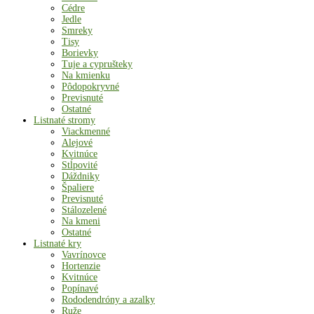
Cédre
Jedle
Smreky
Tisy
Borievky
Tuje a cyprušteky
Na kmienku
Pôdopokryvné
Previsnuté
Ostatné
Listnaté stromy
Viackmenné
Alejové
Kvitnúce
Stĺpovité
Dáždniky
Špaliere
Previsnuté
Stálozelené
Na kmeni
Ostatné
Listnaté kry
Vavrínovce
Hortenzie
Kvitnúce
Popínavé
Rododendróny a azalky
Ruže