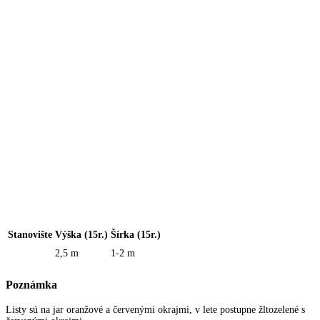
Stanovište
Výška (15r.)
Šírka (15r.)
2,5 m
1-2 m
Poznámka
Listy sú na jar oranžové a červenými okrajmi, v lete postupne žltozelené s