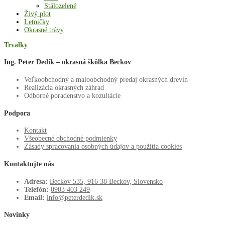
Stálozelené
Živý plot
Letničky
Okrasné trávy
Trvalky
Ing. Peter Dedík – okrasná škôlka Beckov
Veľkoobchodný a maloobchodný predaj okrasných drevín
Realizácia okrasných záhrad
Odborné poradenstvo a kozultácie
Podpora
Kontakt
Všeobecné obchodné podmienky
Zásady spracovania osobných údajov a použitia cookies
Kontaktujte nás
Adresa:
Beckov 535, 916 38 Beckov, Slovensko
Telefón:
0903 403 249
Email:
info@peterdedik.sk
Novinky