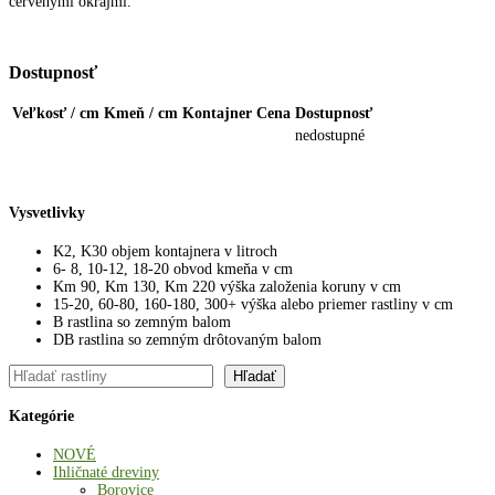
červenými okrajmi.
Dostupnosť
Veľkosť / cm
Kmeň / cm
Kontajner
Cena
Dostupnosť
nedostupné
Vysvetlivky
K2, K30 objem kontajnera v litroch
6- 8, 10-12, 18-20 obvod kmeňa v cm
Km 90, Km 130, Km 220 výška založenia koruny v cm
15-20, 60-80, 160-180, 300+ výška alebo priemer rastliny v cm
B rastlina so zemným balom
DB rastlina so zemným drôtovaným balom
Hľadať
Hľadať
Kategórie
NOVÉ
Ihličnaté dreviny
Borovice