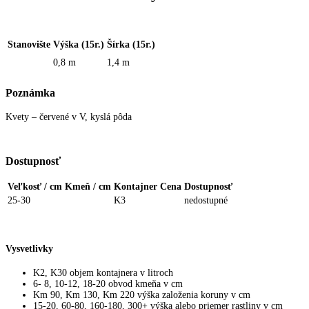
Stanovište
Výška (15r.)
Šírka (15r.)
0,8 m
1,4 m
Poznámka
Kvety – červené v V, kyslá pôda
Dostupnosť
Veľkosť / cm
Kmeň / cm
Kontajner
Cena
Dostupnosť
25-30
K3
nedostupné
Vysvetlivky
K2, K30 objem kontajnera v litroch
6- 8, 10-12, 18-20 obvod kmeňa v cm
Km 90, Km 130, Km 220 výška založenia koruny v cm
15-20, 60-80, 160-180, 300+ výška alebo priemer rastliny v cm