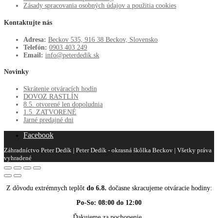
Zásady spracovania osobných údajov a použitia cookies
Kontaktujte nás
Adresa:
Beckov 535, 916 38 Beckov, Slovensko
Telefón:
0903 403 249
Email:
info@peterdedik.sk
Novinky
Skrátenie otváracích hodín
DOVOZ RASTLÍN
8.5. otvorené len dopoludnia
1.5. ZATVORENÉ
Jarné predajné dni
Facebook
Záhradníctvo Peter Dedík | Peter Dedík - okrasná škôlka Beckov | Všetky práva
vyhradené
Z dôvodu extrémnych teplôt
do 6.8.
dočasne skracujeme otváracie hodiny:
Po-So: 08:00 do 12:00
Ďakujeme za pochopenie.