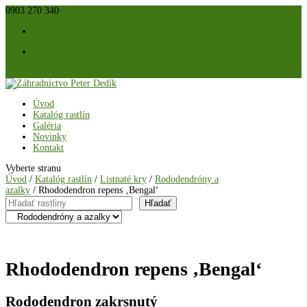
0903 270 340
info@peterdedik.sk
Facebook
Facebook
Položky 0
Úvod
Katalóg rastlín
Galéria
Novinky
Kontakt
Vyberte stranu
Úvod
/
Katalóg rastlín
/
Listnaté kry
/
Rododendróny a
azalky
/ Rhododendron repens ‚Bengal‘
Hľadať
Hľadať
Rhododendron repens ‚Bengal‘
Rododendron zakrsnutý