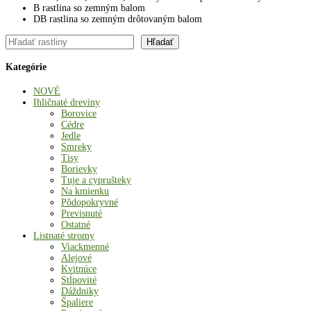
B rastlina so zemným balom
DB rastlina so zemným drôtovaným balom
Hľadať
Hľadať
Kategórie
NOVÉ
Ihličnaté dreviny
Borovice
Cédre
Jedle
Smreky
Tisy
Borievky
Tuje a cyprušteky
Na kmienku
Pôdopokryvné
Previsnuté
Ostatné
Listnaté stromy
Viackmenné
Alejové
Kvitnúce
Stĺpovité
Dáždniky
Špaliere