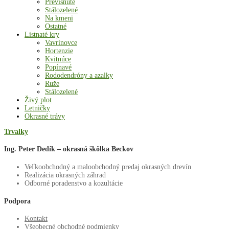
Previsnuté
Stálozelené
Na kmeni
Ostatné
Listnaté kry
Vavrínovce
Hortenzie
Kvitnúce
Popínavé
Rododendróny a azalky
Ruže
Stálozelené
Živý plot
Letničky
Okrasné trávy
Trvalky
Ing. Peter Dedík – okrasná škôlka Beckov
Veľkoobchodný a maloobchodný predaj okrasných drevín
Realizácia okrasných záhrad
Odborné poradenstvo a kozultácie
Podpora
Kontakt
Všeobecné obchodné podmienky