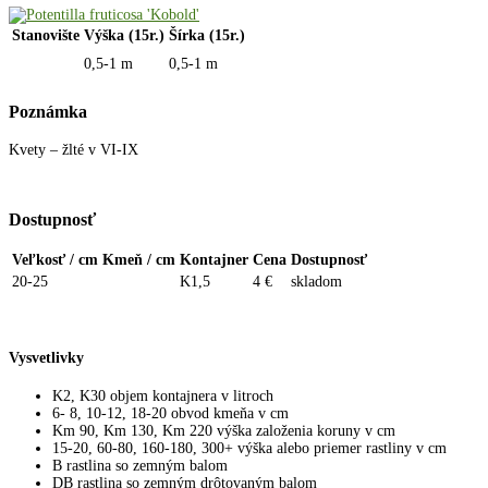
Stanovište
Výška (15r.)
Šírka (15r.)
0,5-1 m
0,5-1 m
Poznámka
Kvety – žlté v VI-IX
Dostupnosť
Veľkosť / cm
Kmeň / cm
Kontajner
Cena
Dostupnosť
20-25
K1,5
4 €
skladom
Vysvetlivky
K2, K30 objem kontajnera v litroch
6- 8, 10-12, 18-20 obvod kmeňa v cm
Km 90, Km 130, Km 220 výška založenia koruny v cm
15-20, 60-80, 160-180, 300+ výška alebo priemer rastliny v cm
B rastlina so zemným balom
DB rastlina so zemným drôtovaným balom