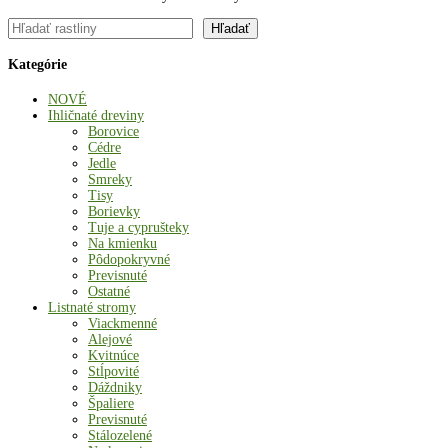
Hľadať
Hľadať
Kategórie
NOVÉ
Ihličnaté dreviny
Borovice
Cédre
Jedle
Smreky
Tisy
Borievky
Tuje a cyprušteky
Na kmienku
Pôdopokryvné
Previsnuté
Ostatné
Listnaté stromy
Viackmenné
Alejové
Kvitnúce
Stĺpovité
Dáždniky
Špaliere
Previsnuté
Stálozelené