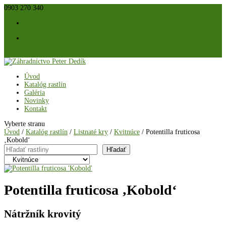
0903 270 340
info@peterdedik.sk
Facebook
Facebook
Položky 0
Úvod
Katalóg rastlín
Galéria
Novinky
Kontakt
Vyberte stranu
Úvod
/
Katalóg rastlín
/
Listnaté kry
/
Kvitnúce
/ Potentilla fruticosa
‚Kobold‘
Hľadať
Hľadať
Potentilla fruticosa ‚Kobold‘
Nátržník krovitý