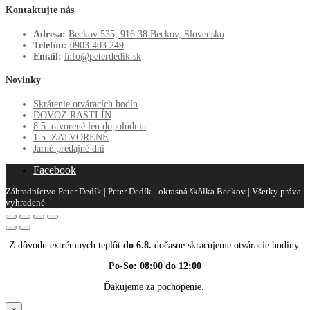
Kontaktujte nás
Adresa:
Beckov 535, 916 38 Beckov, Slovensko
Telefón:
0903 403 249
Email:
info@peterdedik.sk
Novinky
Skrátenie otváracích hodín
DOVOZ RASTLÍN
8.5. otvorené len dopoludnia
1.5. ZATVORENÉ
Jarné predajné dni
Facebook
Záhradníctvo Peter Dedík | Peter Dedík - okrasná škôlka Beckov | Všetky práva
vyhradené
Z dôvodu extrémnych teplôt
do 6.8.
dočasne skracujeme otváracie hodiny:
Po-So: 08:00 do 12:00
Ďakujeme za pochopenie.
×