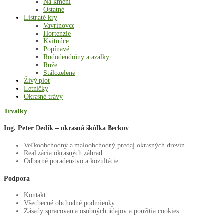
Na kmeni
Ostatné
Listnaté kry
Vavrínovce
Hortenzie
Kvitnúce
Popínavé
Rododendróny a azalky
Ruže
Stálozelené
Živý plot
Letničky
Okrasné trávy
Trvalky
Ing. Peter Dedík – okrasná škôlka Beckov
Veľkoobchodný a maloobchodný predaj okrasných drevín
Realizácia okrasných záhrad
Odborné poradenstvo a kozultácie
Podpora
Kontakt
Všeobecné obchodné podmienky
Zásady spracovania osobných údajov a použitia cookies