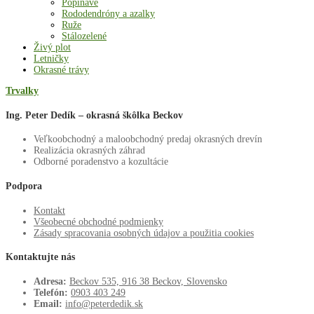
Popínavé
Rododendróny a azalky
Ruže
Stálozelené
Živý plot
Letničky
Okrasné trávy
Trvalky
Ing. Peter Dedík – okrasná škôlka Beckov
Veľkoobchodný a maloobchodný predaj okrasných drevín
Realizácia okrasných záhrad
Odborné poradenstvo a kozultácie
Podpora
Kontakt
Všeobecné obchodné podmienky
Zásady spracovania osobných údajov a použitia cookies
Kontaktujte nás
Adresa:
Beckov 535, 916 38 Beckov, Slovensko
Telefón:
0903 403 249
Email:
info@peterdedik.sk