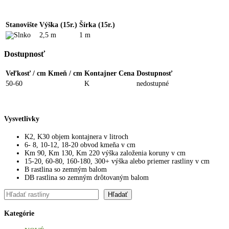
Stanovište
Výška (15r.)
Šírka (15r.)
2,5 m
1 m
Dostupnosť
Veľkosť / cm
Kmeň / cm
Kontajner
Cena
Dostupnosť
50-60
K
nedostupné
Vysvetlivky
K2, K30 objem kontajnera v litroch
6- 8, 10-12, 18-20 obvod kmeňa v cm
Km 90, Km 130, Km 220 výška založenia koruny v cm
15-20, 60-80, 160-180, 300+ výška alebo priemer rastliny v cm
B rastlina so zemným balom
DB rastlina so zemným drôtovaným balom
Hľadať
Hľadať
Kategórie