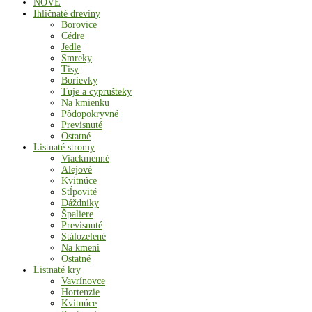
NOVÉ
Ihličnaté dreviny
Borovice
Cédre
Jedle
Smreky
Tisy
Borievky
Tuje a cyprušteky
Na kmienku
Pôdopokryvné
Previsnuté
Ostatné
Listnaté stromy
Viackmenné
Alejové
Kvitnúce
Stĺpovité
Dáždniky
Špaliere
Previsnuté
Stálozelené
Na kmeni
Ostatné
Listnaté kry
Vavrínovce
Hortenzie
Kvitnúce