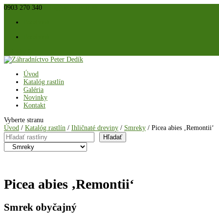
0903 270 340
info@peterdedik.sk
Facebook
Facebook
Položky 0
Úvod
Katalóg rastlín
Galéria
Novinky
Kontakt
Vyberte stranu
Úvod
/
Katalóg rastlín
/
Ihličnaté dreviny
/
Smreky
/ Picea abies ‚Remontii‘
Hľadať
Hľadať
Picea abies ‚Remontii‘
Smrek obyčajný