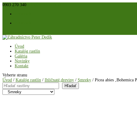
0903 270 340
info@peterdedik.sk
Facebook
Facebook
Položky 0
Úvod
Katalóg rastlín
Galéria
Novinky
Kontakt
Vyberte stranu
Úvod
/
Katalóg rastlín
/
Ihličnaté dreviny
/
Smreky
/ Picea abies ‚Bohemica 
Hľadať
Hľadať