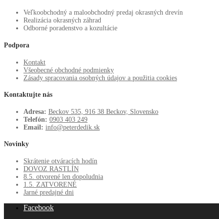
Veľkoobchodný a maloobchodný predaj okrasných drevín
Realizácia okrasných záhrad
Odborné poradenstvo a kozultácie
Podpora
Kontakt
Všeobecné obchodné podmienky
Zásady spracovania osobných údajov a použitia cookies
Kontaktujte nás
Adresa:
Beckov 535, 916 38 Beckov, Slovensko
Telefón:
0903 403 249
Email:
info@peterdedik.sk
Novinky
Skrátenie otváracích hodín
DOVOZ RASTLÍN
8.5. otvorené len dopoludnia
1.5. ZATVORENÉ
Jarné predajné dni
Facebook