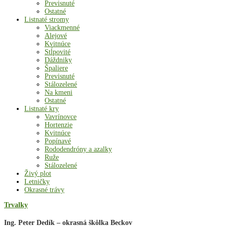
Previsnuté
Ostatné
Listnaté stromy
Viackmenné
Alejové
Kvitnúce
Stĺpovité
Dáždniky
Špaliere
Previsnuté
Stálozelené
Na kmeni
Ostatné
Listnaté kry
Vavrínovce
Hortenzie
Kvitnúce
Popínavé
Rododendróny a azalky
Ruže
Stálozelené
Živý plot
Letničky
Okrasné trávy
Trvalky
Ing. Peter Dedík – okrasná škôlka Beckov