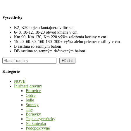
Vysvetlivky
K2, K30 objem kontajnera v litroch
6- 8, 10-12, 18-20 obvod kmeňa v cm
Km 90, Km 130, Km 220 výška založenia koruny v cm
15-20, 60-80, 160-180, 300+ výška alebo priemer rastliny v cm
B rastlina so zemným balom
DB rastlina so zemným drôtovaným balom
Hľadať
Hľadať
Kategórie
NOVÉ
Ihličnaté dreviny
Borovice
Cédre
Jedle
Smreky
Tisy
Borievky
Tuje a cyprušteky
Na kmienku
Pôdopokryvné