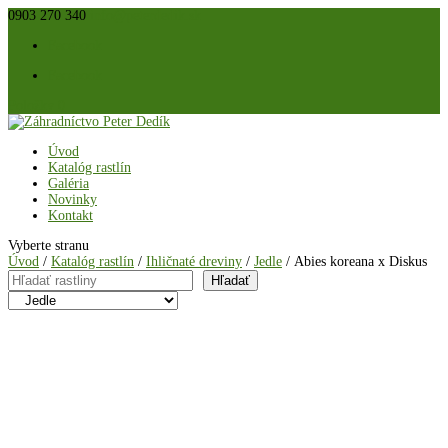
0903 270 340
info@peterdedik.sk
Facebook
Facebook
Položky 0
Úvod
Katalóg rastlín
Galéria
Novinky
Kontakt
Vyberte stranu
Úvod
/
Katalóg rastlín
/
Ihličnaté dreviny
/
Jedle
/ Abies koreana x Diskus
Hľadať
Hľadať