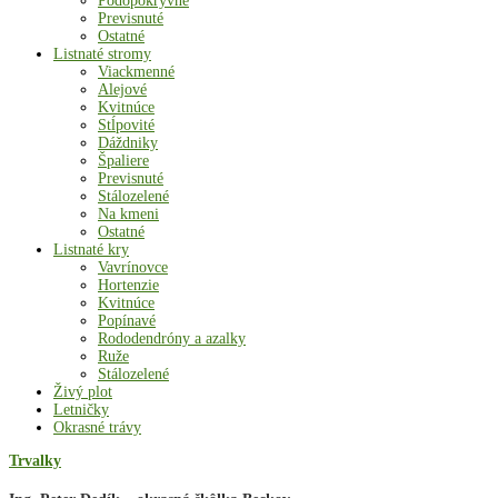
Pôdopokryvné
Previsnuté
Ostatné
Listnaté stromy
Viackmenné
Alejové
Kvitnúce
Stĺpovité
Dáždniky
Špaliere
Previsnuté
Stálozelené
Na kmeni
Ostatné
Listnaté kry
Vavrínovce
Hortenzie
Kvitnúce
Popínavé
Rododendróny a azalky
Ruže
Stálozelené
Živý plot
Letničky
Okrasné trávy
Trvalky