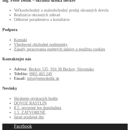
Ing. Peter Dedík – okrasná škôlka Beckov
Veľkoobchodný a maloobchodný predaj okrasných drevín
Realizácia okrasných záhrad
Odborné poradenstvo a kozultácie
Podpora
Kontakt
Všeobecné obchodné podmienky
Zásady spracovania osobných údajov a použitia cookies
Kontaktujte nás
Adresa:
Beckov 535, 916 38 Beckov, Slovensko
Telefón:
0903 403 249
Email:
info@peterdedik.sk
Novinky
Skrátenie otváracích hodín
DOVOZ RASTLÍN
8.5. otvorené len dopoludnia
1.5. ZATVORENÉ
Jarné predajné dni
Facebook