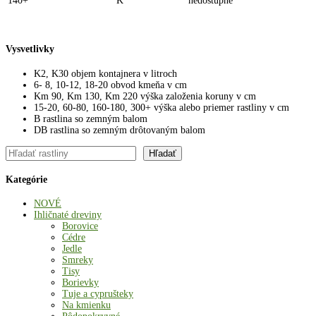
140+
K
nedostupné
Vysvetlivky
K2, K30 objem kontajnera v litroch
6- 8, 10-12, 18-20 obvod kmeňa v cm
Km 90, Km 130, Km 220 výška založenia koruny v cm
15-20, 60-80, 160-180, 300+ výška alebo priemer rastliny v cm
B rastlina so zemným balom
DB rastlina so zemným drôtovaným balom
Hľadať
Hľadať
Kategórie
NOVÉ
Ihličnaté dreviny
Borovice
Cédre
Jedle
Smreky
Tisy
Borievky
Tuje a cyprušteky
Na kmienku