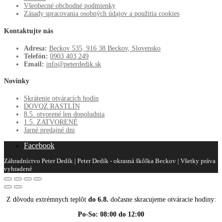
Všeobecné obchodné podmienky
Zásady spracovania osobných údajov a použitia cookies
Kontaktujte nás
Adresa:
Beckov 535, 916 38 Beckov, Slovensko
Telefón:
0903 403 249
Email:
info@peterdedik.sk
Novinky
Skrátenie otváracích hodín
DOVOZ RASTLÍN
8.5. otvorené len dopoludnia
1.5. ZATVORENÉ
Jarné predajné dni
Facebook
Záhradníctvo Peter Dedík | Peter Dedík - okrasná škôlka Beckov | Všetky práva
vyhradené
Z dôvodu extrémnych teplôt
do 6.8.
dočasne skracujeme otváracie hodiny:
Po-So: 08:00 do 12:00