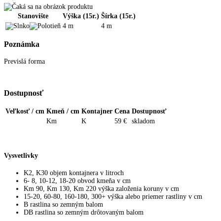
Stanovište
Výška (15r.)
Šírka (15r.)
4 m
4 m
Poznámka
Previslá forma
Dostupnosť
Veľkosť / cm
Kmeň / cm
Kontajner
Cena
Dostupnosť
Km
K
59 €
skladom
Vysvetlivky
K2, K30 objem kontajnera v litroch
6- 8, 10-12, 18-20 obvod kmeňa v cm
Km 90, Km 130, Km 220 výška založenia koruny v cm
15-20, 60-80, 160-180, 300+ výška alebo priemer rastliny v cm
B rastlina so zemným balom
DB rastlina so zemným drôtovaným balom