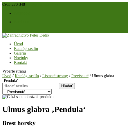
0903 270 340
info@peterdedik.sk
Facebook
Facebook
Položky 0
Úvod
Katalóg rastlín
Galéria
Novinky
Kontakt
Vyberte stranu
Úvod
/
Katalóg rastlín
/
Listnaté stromy
/
Previsnuté
/ Ulmus glabra
‚Pendula‘
Hľadať
Hľadať
Ulmus glabra ‚Pendula‘
Brest horský