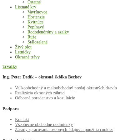
Ostatné
Listnaté kry
Vavrínovce
Hortenzie
Kvitnúce
Popínavé
Rododendróny a azalky
Ruže
Stálozelené
Živý plot
Letničky
Okrasné trávy
Trvalky
Ing. Peter Dedík – okrasná škôlka Beckov
Veľkoobchodný a maloobchodný predaj okrasných drevín
Realizácia okrasných záhrad
Odborné poradenstvo a kozultácie
Podpora
Kontakt
Všeobecné obchodné podmienky
Zásady spracovania osobných údajov a použitia cookies