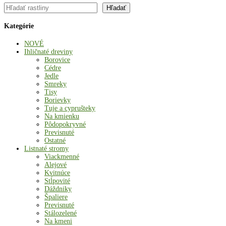
Hľadať
Hľadať
Kategórie
NOVÉ
Ihličnaté dreviny
Borovice
Cédre
Jedle
Smreky
Tisy
Borievky
Tuje a cyprušteky
Na kmienku
Pôdopokryvné
Previsnuté
Ostatné
Listnaté stromy
Viackmenné
Alejové
Kvitnúce
Stĺpovité
Dáždniky
Špaliere
Previsnuté
Stálozelené
Na kmeni