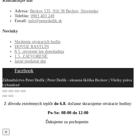
Kontaktujte nás
Adresa:
Beckov 535, 916 38 Beckov, Slovensko
Telefón:
0903 403 249
Email:
info@peterdedik.sk
Novinky
Skrátenie otváracích hodín
DOVOZ RASTLÍN
8.5. otvorené len dopoludnia
1.5. ZATVORENÉ
Jarné predajné dni
Facebook
Záhradníctvo Peter Dedík | Peter Dedík - okrasná škôlka Beckov | Všetky práva
vyhradené
Z dôvodu extrémnych teplôt
do 6.8.
dočasne skracujeme otváracie hodiny:
Po-So: 08:00 do 12:00
Ďakujeme za pochopenie.
×